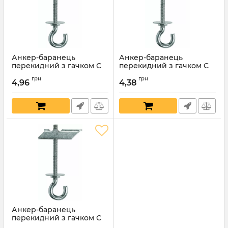
Анкер-баранець
Анкер-баранець
перекидний з гачком С
перекидний з гачком С
5х60мм
5х40мм
грн
грн
4,96
4,38
Артикул:
5719
Артикул:
5718
Анкер-баранець
перекидний з гачком С
4х45мм