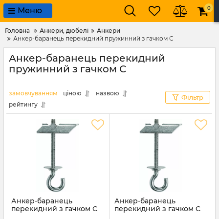
0
Меню
Головна
Анкери, дюбелі
Анкери
Анкер-баранець перекидний пружинний з гачком С
Анкер-баранець перекидний
пружинний з гачком С
замовчуванням
ціною
назвою
Фільтр
рейтингу
Анкер-баранець
Анкер-баранець
перекидний з гачком С
перекидний з гачком С
6х75мм
6х60мм