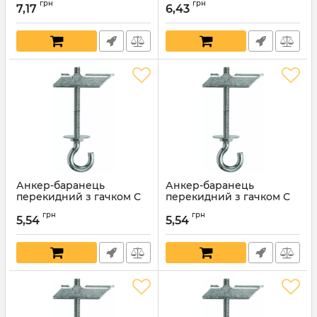
грн
грн
7,17
6,43
Артикул:
5723
Артикул:
5722
Анкер-баранець
Анкер-баранець
перекидний з гачком С
перекидний з гачком С
6х40мм
5х75мм
грн
грн
5,54
5,54
Артикул:
5721
Артикул:
5720