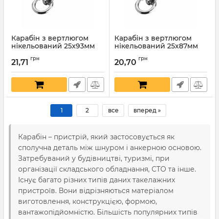
Карабін з вертлюгом
Карабін з вертлюгом
нікельований 25x93мм
нікельований 25x87мм
Артикул:
7760
Артикул:
7759
грн
грн
21,71
20,70
1
2
все
вперед »
Карабін – пристрій, який застосовується як
сполучна деталь між шнуром і анкерною основою.
Затребуваний у будівництві, туризмі, при
організації складського обладнання, СТО та інше.
Існує багато різних типів даних такелажних
пристроїв. Вони відрізняються матеріалом
виготовлення, конструкцією, формою,
вантажопідйомністю. Більшість популярних типів