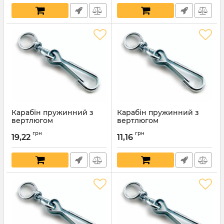
Карабін пружинний з
Карабін пружинний з
вертлюгом
вертлюгом
нікельований 100мм
нікельований 80мм
грн
грн
19,22
11,16
Артикул:
7774
Артикул:
7773