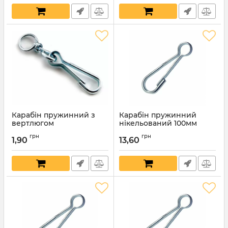
Карабін пружинний з
Карабін пружинний
вертлюгом
нікельований 100мм
нікельований 30мм
Артикул:
7767
грн
грн
1,90
13,60
Артикул:
7768