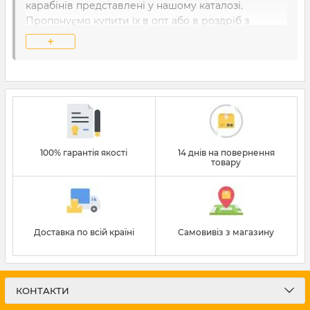
карабінів представлені у нашому каталозі.
Пропонуємо купити їх в опт або в роздріб з
доставкою по Україні.
+
Основні типи та відмінності карабінів
Карабіни виготовляють з металів або пластиків.
Перші – застосовують як основну сполучну ланку,
другі – як допоміжні, що підтримують елементи.
За матеріалом виготовлення металеві карабіни
100% гарантія якості
14 днів на повернення
товару
можна замовити з:
Сталь різних марок;
Оцинкована сталь;
Доставка по всій країні
Самовивіз з магазину
Нержавіюча сталь;
Алюмінієві метали (дюраль).
КОНТАКТИ