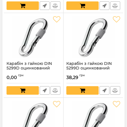
Карабін з гайкою DIN
Карабін з гайкою DIN
5299D оцинкований
5299D оцинкований
13х160мм
12х140мм
грн
грн
0,00
38,29
Артикул:
7751