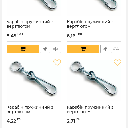
Карабін пружинний з
Карабін пружинний з
вертлюгом
вертлюгом
нікельований 70мм
нікельований 60мм
грн
грн
8,45
6,16
Артикул:
7772
Артикул:
7771
Карабін пружинний з
Карабін пружинний з
вертлюгом
вертлюгом
нікельований 50мм
нікельований 40мм
грн
грн
4,22
2,71
Артикул:
7770
Артикул:
7769