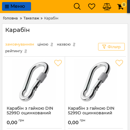
0
Меню
Головна
Такелаж
Карабін
Карабін
замовчуванням
ціною
назвою
Фільтр
рейтингу
Карабін з гайкою DIN
Карабін з гайкою DIN
5299D оцинкований
5299D оцинкований
15х200мм
14х180мм
грн
грн
0,00
0,00