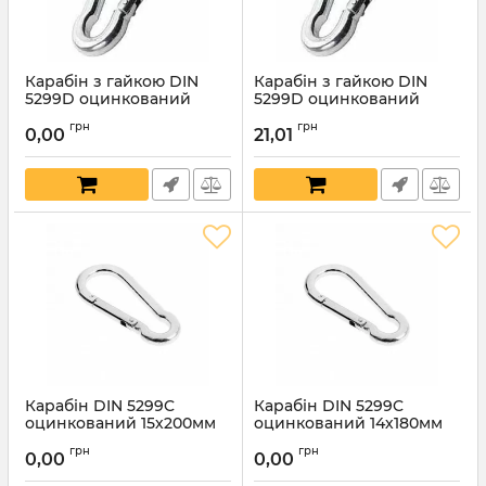
Карабін з гайкою DIN
Карабін з гайкою DIN
5299D оцинкований
5299D оцинкований
11х120мм
10х100мм
грн
грн
0,00
21,01
Артикул:
7750
Карабін DIN 5299C
Карабін DIN 5299C
оцинкований 15х200мм
оцинкований 14х180мм
грн
грн
0,00
0,00