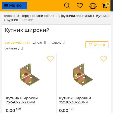
0
Меню
Головна
Перфороване кріплення (кутники,пластини)
Кутники
Кутник широкий
Кутник широкий
замовчуванням
ціною
назвою
Фільтр
рейтингу
Кутник широкий
Кутник широкий
75х40х25х2,0мм
75х30х30х2,0мм
Артикул:
7259
грн
грн
0,00
0,00