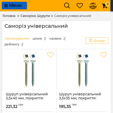
0
Меню
Головна
Саморізи, Шурупи
Саморіз універсальний
Саморіз універсальний
замовчуванням
ціною
назвою
Фільтр
рейтингу
Шуруп універсальний
Шуруп універсальний
3,5х40 мм, покриття:
3,5х35 мм, покриття:
білий цинк / жовтий
білий цинк / жовтий
грн
грн
цинк
цинк
221,32
195,35
Артикул:
1482
Артикул:
1481