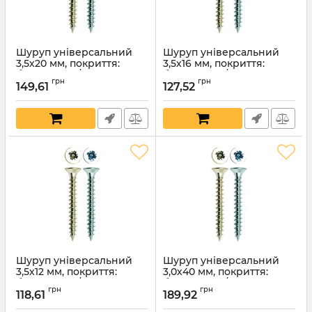
Шуруп універсальний
Шуруп універсальний
3,5х20 мм, покриття:
3,5х16 мм, покриття:
білий цинк / жовтий
білий цинк / жовтий
грн
грн
цинк
цинк
149,61
127,52
Артикул:
1478
Артикул:
1477
Шуруп універсальний
Шуруп універсальний
3,5х12 мм, покриття:
3,0х40 мм, покриття:
білий цинк / жовтий
білий цинк / жовтий
грн
грн
цинк
цинк
118,61
189,92
Артикул:
1476
Артикул:
1474