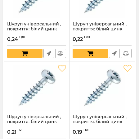
Шуруп універсальний ,
Шуруп універсальний ,
покриття: білий цинк
покриття: білий цинк
4,0Х30 мм
4,0Х27 мм
грн
грн
0,24
0,22
Артикул:
1677
Артикул:
1676
Шуруп універсальний ,
Шуруп універсальний ,
покриття: білий цинк
покриття: білий цинк
4,0Х25 мм
4,0Х20 мм
грн
грн
0,21
0,19
Артикул:
1675
Артикул:
1674