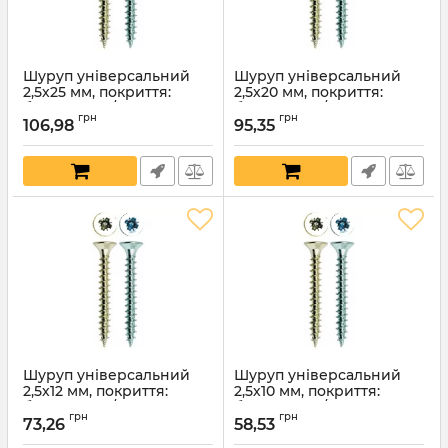
Шуруп універсальний
Шуруп універсальний
2,5х25 мм, покриття:
2,5х20 мм, покриття:
білий цинк / жовтий
білий цинк / жовтий
грн
грн
цинк
цинк
106,98
95,35
Артикул:
1286
Артикул:
1285
Шуруп універсальний
Шуруп універсальний
2,5х12 мм, покриття:
2,5х10 мм, покриття:
білий цинк / жовтий
білий цинк / жовтий
грн
грн
цинк
цинк
73,26
58,53
Артикул:
1283
Артикул:
1282