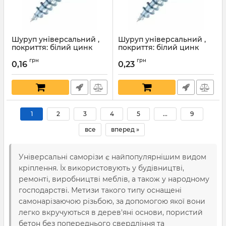
Шуруп універсальний ,
Шуруп універсальний ,
покриття: білий цинк
покриття: білий цинк
4,0Х13 мм
3,5х40 мм
грн
грн
0,16
0,23
Артикул:
1671
Артикул:
1670
1
2
3
4
5
...
9
все
вперед »
Універсальні саморізи є найпопулярнішим видом
кріплення. Їх використовують у будівництві,
ремонті, виробництві меблів, а також у народному
господарстві. Метизи такого типу оснащені
самонарізаючою різьбою, за допомогою якої вони
легко вкручуються в дерев'яні основи, пористий
бетон без попереднього свердління та