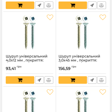
Шуруп універсальний
Шуруп універсальний
4,0х12 мм , покриття:
3,0х45 мм , покриття:
білий цинк / жовтий
білий цинк / жовтий
грн
грн
цинк
цинк
93,41
156,59
Артикул:
1308
Артикул:
1295