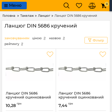
0
Меню
Головна
Такелаж
Ланцюг
Ланцюг DIN 5686 кручений
Ланцюг DIN 5686 кручений
замовчуванням
ціною
назвою
Фільтр
рейтингу
Ланцюг DIN 5686
Ланцюг DIN 5686
кручений оцинкований
кручений оцинкований
2,5мм
2мм
грн
грн
10,28
7,44
Артикул:
7796
Артикул:
7795