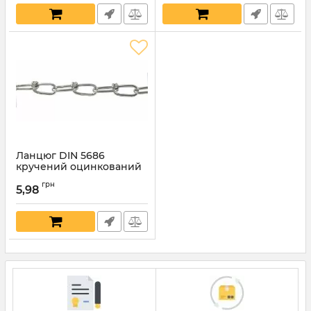
Ланцюг DIN 5686
кручений оцинкований
1,6мм
грн
5,98
Артикул:
7794