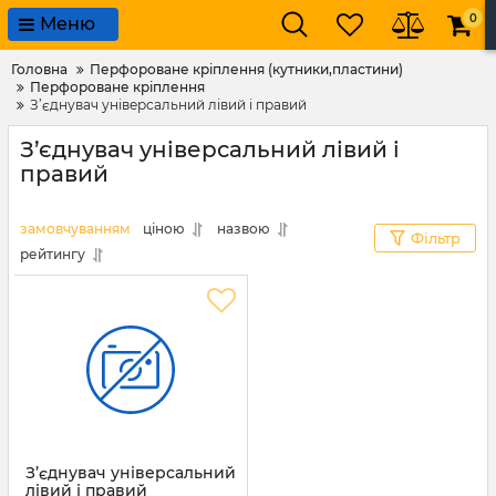
0
Меню
Головна
Перфороване кріплення (кутники,пластини)
Перфороване кріплення
З’єднувач універсальний лівий і правий
З’єднувач універсальний лівий і
правий
замовчуванням
ціною
назвою
Фільтр
рейтингу
З’єднувач універсальний
лівий і правий