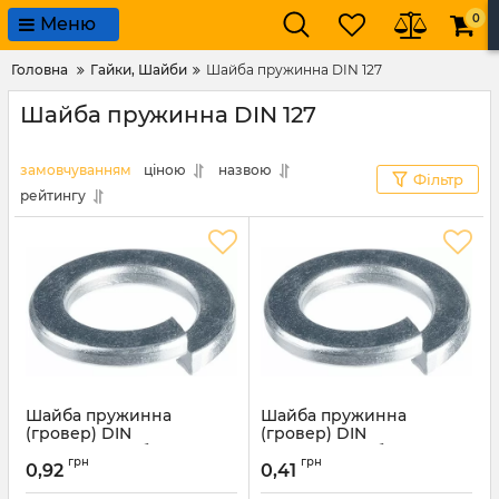
0
Меню
Головна
Гайки, Шайби
Шайба пружинна DIN 127
Шайба пружинна DIN 127
замовчуванням
ціною
назвою
Фільтр
рейтингу
Шайба пружинна
Шайба пружинна
(гровер) DIN
(гровер) DIN
127.Покриття: білий цинк.
127.Покриття: білий цинк.
грн
грн
М 16мм
М 12мм
0,92
0,41
Артикул:
5098
Артикул:
5097