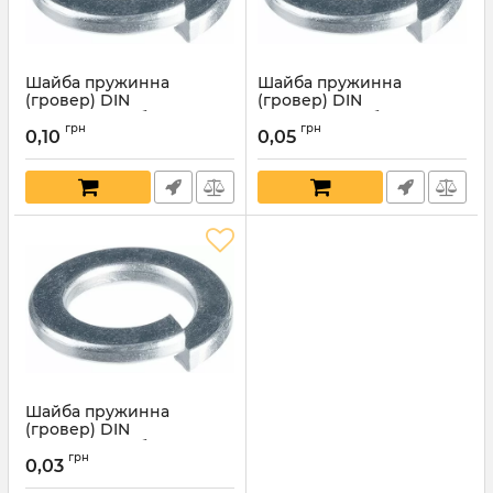
Шайба пружинна
Шайба пружинна
(гровер) DIN
(гровер) DIN
127.Покриття: білий цинк.
127.Покриття: білий цинк.
грн
грн
М 6мм
М 5мм
0,10
0,05
Артикул:
5094
Артикул:
5093
Шайба пружинна
(гровер) DIN
127.Покриття: білий цинк.
грн
М 4мм
0,03
Артикул:
5092