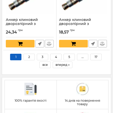
Анкер клиновий
Анкер клиновий
дворозпірний з
дворозпірний з
шестигранною гайкою та
шестигранною гайкою та
грн
грн
шайбою 8х330мм
шайбою 8х250мм
24,34
18,57
Артикул:
6181
Артикул:
6180
1
2
3
4
5
...
17
все
вперед »
100% гарантія якості
14 днів на повернення
товару