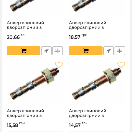
Анкер клиновий
Анкер клиновий
дворозпірний з
дворозпірний з
шестигранною гайкою та
шестигранною гайкою та
грн
грн
шайбою 10х200мм
шайбою 10х180мм
20,66
18,57
Артикул:
6200
Артикул:
6199
Анкер клиновий
Анкер клиновий
дворозпірний з
дворозпірний з
шестигранною гайкою та
шестигранною гайкою та
грн
грн
шайбою 10х150мм
шайбою 10х140мм
15,58
14,57
Артикул:
6185
Артикул:
6184