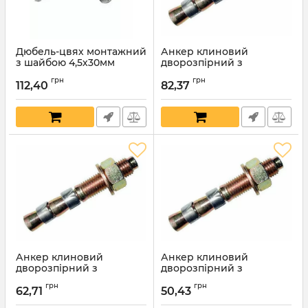
Дюбель-цвях монтажний
Анкер клиновий
з шайбою 4,5х30мм
дворозпірний з
шестигранною гайкою та
Артикул:
5782
грн
грн
шайбою 16х330мм
112,40
82,37
Артикул:
6211
Анкер клиновий
Анкер клиновий
дворозпірний з
дворозпірний з
шестигранною гайкою та
шестигранною гайкою та
грн
грн
шайбою 16х250мм
шайбою 16х200мм
62,71
50,43
Артикул:
6210
Артикул:
6209