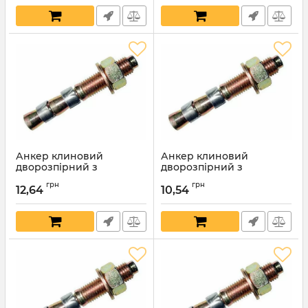
Анкер клиновий
Анкер клиновий
дворозпірний з
дворозпірний з
шестигранною гайкою та
шестигранною гайкою та
грн
грн
шайбою 10х120мм
шайбою 10х100мм
12,64
10,54
Артикул:
6183
Артикул:
6182