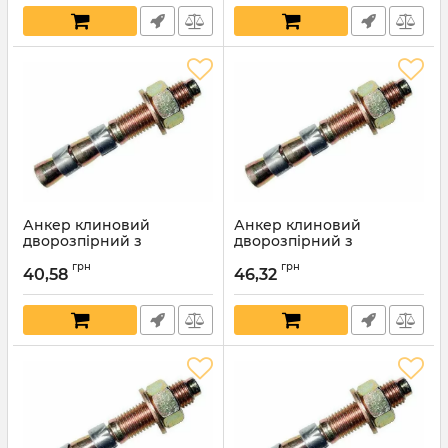
Анкер клиновий
Анкер клиновий
дворозпірний з
дворозпірний з
шестигранною гайкою та
шестигранною гайкою та
грн
грн
шайбою 16х160мм
шайбою 12х330мм
40,58
46,32
Артикул:
6208
Артикул:
6207