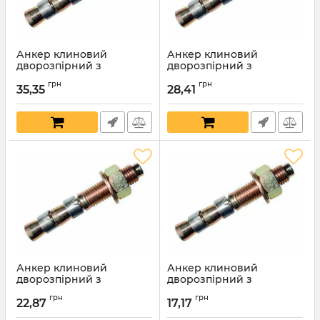
Анкер клиновий
Анкер клиновий
дворозпірний з
дворозпірний з
шестигранною гайкою та
шестигранною гайкою та
грн
грн
шайбою 12х250мм
шайбою 12х200мм
35,35
28,41
Артикул:
6206
Артикул:
6205
Анкер клиновий
Анкер клиновий
дворозпірний з
дворозпірний з
шестигранною гайкою та
шестигранною гайкою та
грн
грн
шайбою 12х160мм
шайбою 12х120мм
22,87
17,17
Артикул:
6204
Артикул:
6203