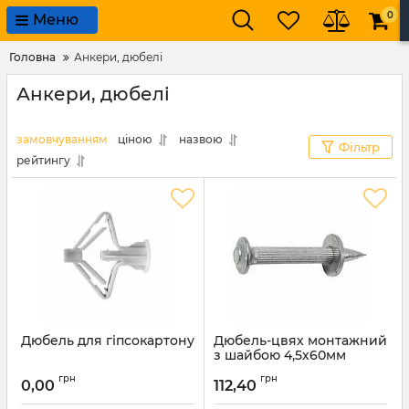
0
Меню
Головна
Анкери, дюбелі
Анкери, дюбелі
замовчуванням
ціною
назвою
Фільтр
рейтингу
Дюбель для гіпсокартону
Дюбель-цвях монтажний
з шайбою 4,5х60мм
Артикул:
5785
грн
грн
0,00
112,40