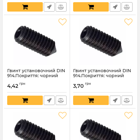
Гвинт установочний DIN
Гвинт установочний DIN
914.Покриття: чорний
914.Покриття: чорний
оксид.12х20мм
оксид.12х16мм
грн
грн
4,42
3,70
Артикул:
4541
Артикул:
4540