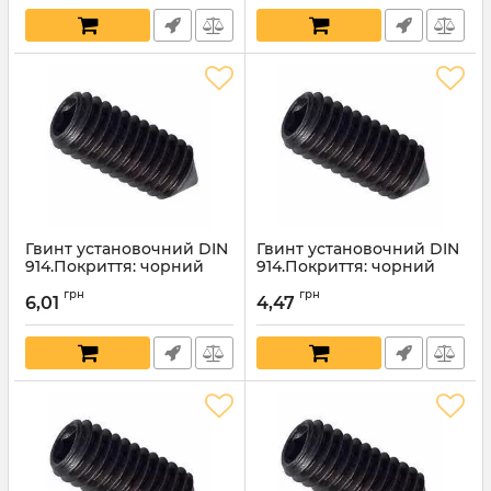
Гвинт установочний DIN
Гвинт установочний DIN
914.Покриття: чорний
914.Покриття: чорний
оксид.10х35мм
оксид.10х30мм
грн
грн
6,01
4,47
Артикул:
4535
Артикул:
4534