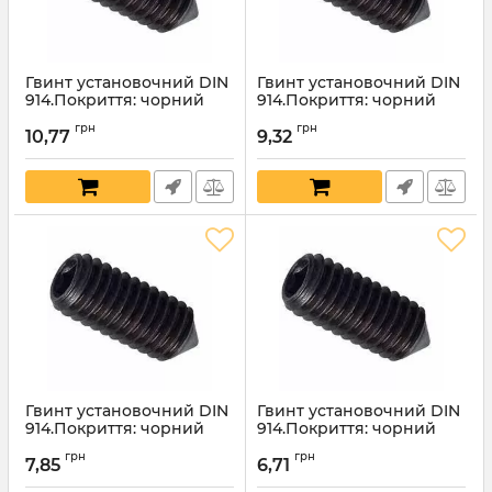
Гвинт установочний DIN
Гвинт установочний DIN
914.Покриття: чорний
914.Покриття: чорний
оксид.16х30мм
оксид.16х25мм
грн
грн
10,77
9,32
Артикул:
4551
Артикул:
4550
Гвинт установочний DIN
Гвинт установочний DIN
914.Покриття: чорний
914.Покриття: чорний
оксид.16х20мм
оксид.16х16мм
грн
грн
7,85
6,71
Артикул:
4549
Артикул:
4548