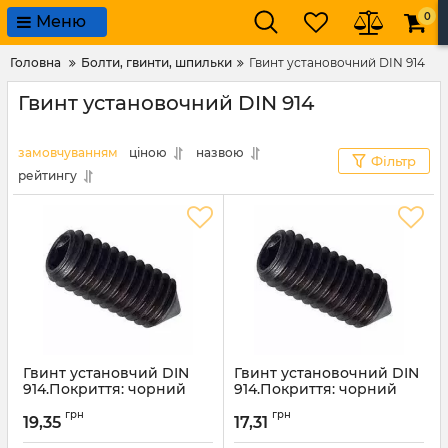
0
Меню
Головна
Болти, гвинти, шпильки
Гвинт установочний DIN 914
Гвинт установочний DIN 914
замовчуванням
ціною
назвою
Фільтр
рейтингу
Гвинт установчий DIN
Гвинт установочний DIN
914.Покриття: чорний
914.Покриття: чорний
оксид.16х50мм
оксид.16х45мм
грн
грн
19,35
17,31
Артикул:
4555
Артикул:
4554