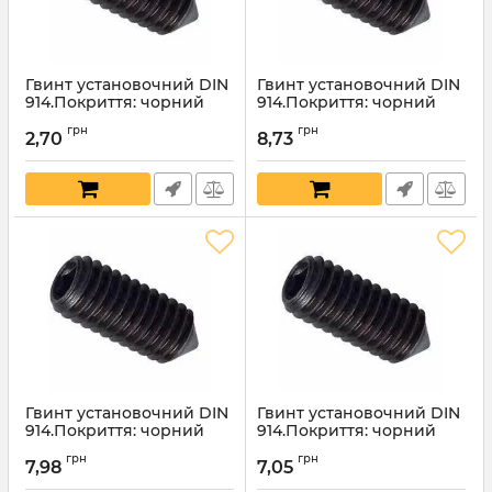
Гвинт установочний DIN
Гвинт установочний DIN
914.Покриття: чорний
914.Покриття: чорний
оксид.12х12мм
оксид.10х50мм
грн
грн
2,70
8,73
Артикул:
4539
Артикул:
4538
Гвинт установочний DIN
Гвинт установочний DIN
914.Покриття: чорний
914.Покриття: чорний
оксид.10х45мм
оксид.10х40мм
грн
грн
7,98
7,05
Артикул:
4537
Артикул:
4536