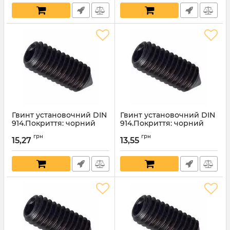
Гвинт установочний DIN
Гвинт установочний DIN
914.Покриття: чорний
914.Покриття: чорний
оксид.16х40мм
оксид.16х35мм
грн
грн
15,27
13,55
Артикул:
4553
Артикул:
4552