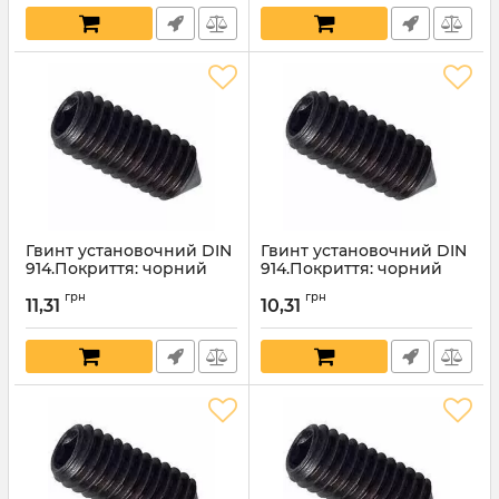
Гвинт установочний DIN
Гвинт установочний DIN
914.Покриття: чорний
914.Покриття: чорний
оксид.12х50мм
оксид.12х45мм
грн
грн
11,31
10,31
Артикул:
4547
Артикул:
4546