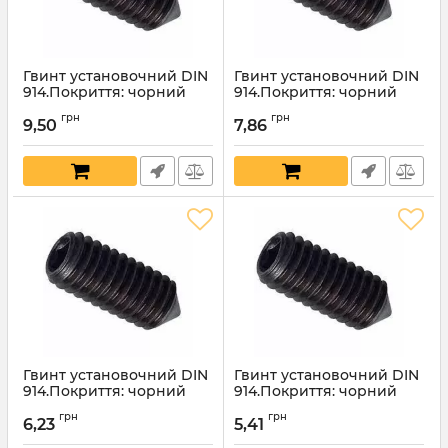
Гвинт установочний DIN
Гвинт установочний DIN
914.Покриття: чорний
914.Покриття: чорний
оксид.12х40мм
оксид.12х35мм
грн
грн
9,50
7,86
Артикул:
4545
Артикул:
4544
Гвинт установочний DIN
Гвинт установочний DIN
914.Покриття: чорний
914.Покриття: чорний
оксид.12х30мм
оксид.12х25мм
грн
грн
6,23
5,41
Артикул:
4543
Артикул:
4542